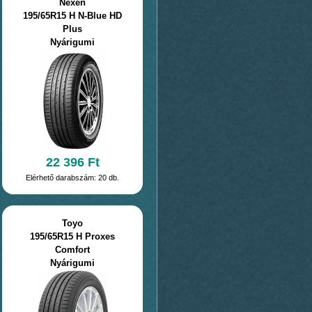
Nexen
195/65R15 H N-Blue HD
Plus
Nyárigumi
22 396 Ft
Elérhető darabszám: 20 db.
Toyo
195/65R15 H Proxes
Comfort
Nyárigumi