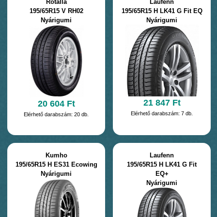
Rotalla
Laufenn
195/65R15 V RH02
195/65R15 H LK41 G Fit EQ
Nyárigumi
Nyárigumi
21 847 Ft
20 604 Ft
Elérhető darabszám: 7 db.
Elérhető darabszám: 20 db.
Kumho
Laufenn
195/65R15 H ES31 Ecowing
195/65R15 H LK41 G Fit
Nyárigumi
EQ+
Nyárigumi