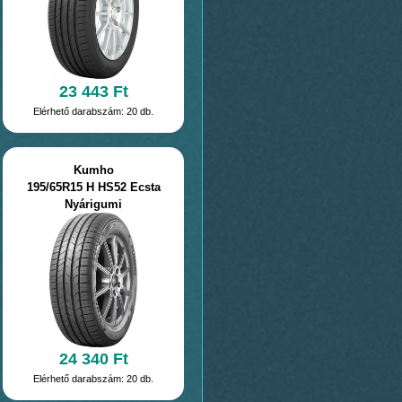
23 443 Ft
Elérhető darabszám: 20 db.
Kumho
195/65R15 H HS52 Ecsta
Nyárigumi
24 340 Ft
Elérhető darabszám: 20 db.