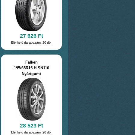
27 626 Ft
Elérhető darabszám: 20 db.
Falken
195/65R15 H SN110
Nyárigumi
28 523 Ft
Elérhető darabszám: 20 db.