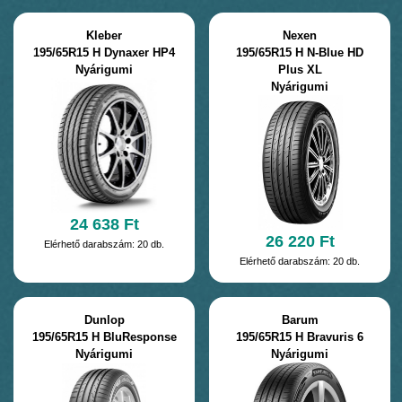
Kleber
Nexen
195/65R15 H Dynaxer HP4
195/65R15 H N-Blue HD
Nyárigumi
Plus XL
Nyárigumi
24 638 Ft
26 220 Ft
Elérhető darabszám: 20 db.
Elérhető darabszám: 20 db.
Dunlop
Barum
195/65R15 H BluResponse
195/65R15 H Bravuris 6
Nyárigumi
Nyárigumi