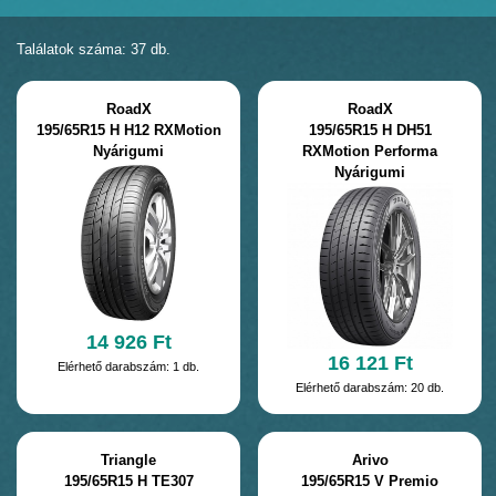
Találatok száma: 37 db.
RoadX
RoadX
195/65R15 H H12 RXMotion
195/65R15 H DH51
Nyárigumi
RXMotion Performa
Nyárigumi
14 926 Ft
16 121 Ft
Elérhető darabszám: 1 db.
Elérhető darabszám: 20 db.
Triangle
Arivo
195/65R15 H TE307
195/65R15 V Premio