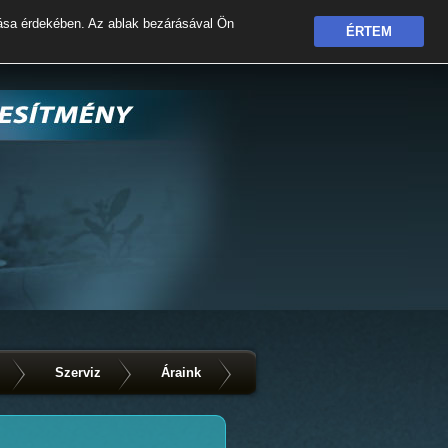
ása érdekében. Az ablak bezárásával Ön
ÉRTEM
Szerviz
Áraink