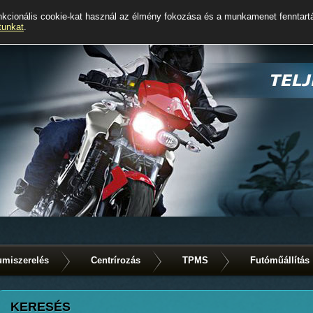
kcionális cookie-kat használ az élmény fokozása és a munkamenet fenntart
tunkat
.
miszerelés
Centrírozás
TPMS
Futóműállítás
KERESÉS