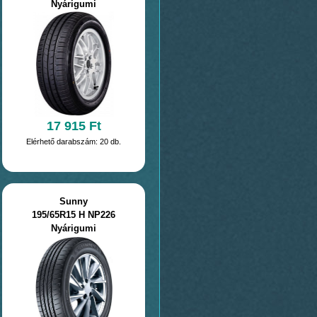
Nyárigumi
17 915 Ft
Elérhető darabszám: 20 db.
Sunny
195/65R15 H NP226
Nyárigumi