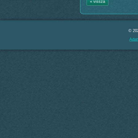
« vissza
© 20
Adat