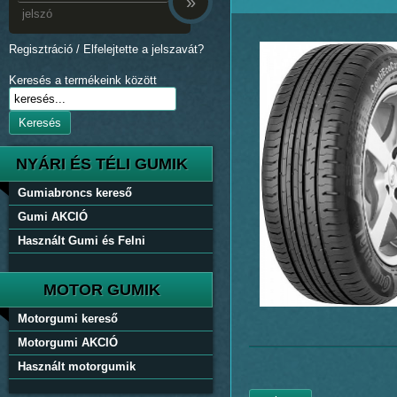
»
Regisztráció
/
Elfelejtette a jelszavát?
Keresés a termékeink között
Keresés
NYÁRI ÉS TÉLI GUMIK
Gumiabroncs kereső
Gumi AKCIÓ
Használt Gumi és Felni
MOTOR GUMIK
Motorgumi kereső
Motorgumi AKCIÓ
Használt motorgumik