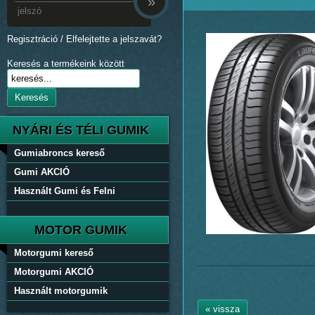
»
Regisztráció
/
Elfelejtette a jelszavát?
Keresés a termékeink között
Keresés
NYÁRI ÉS TÉLI GUMIK
Gumiabroncs kereső
Gumi AKCIÓ
Használt Gumi és Felni
MOTOR GUMIK
Motorgumi kereső
Motorgumi AKCIÓ
Használt motorgumik
« vissza