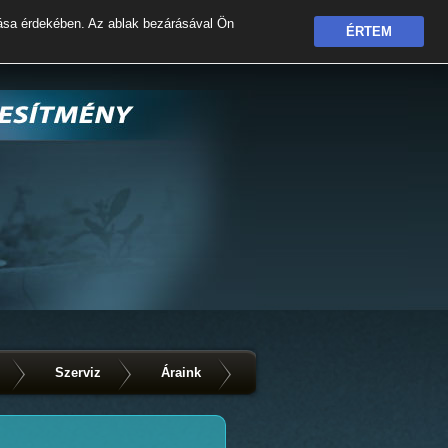
ása érdekében. Az ablak bezárásával Ön
ÉRTEM
Szerviz
Áraink