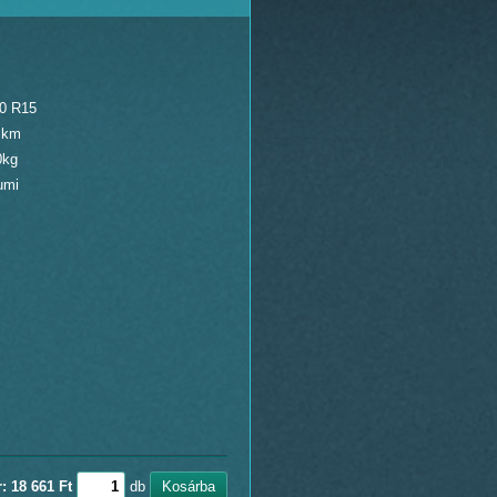
60 R15
 km
0kg
umi
: 18 661 Ft
db
Kosárba