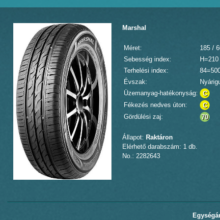
Marshal
Méret:
185 / 
Sebesség index:
H=210
Terhelési index:
84=50
Évszak:
Nyárig
Üzemanyag-hatékonyság:
C
Fékezés nedves úton:
C
Gördülési zaj:
70
Állapot:
Raktáron
Elérhető darabszám: 1 db.
No.: 2282643
Egységár