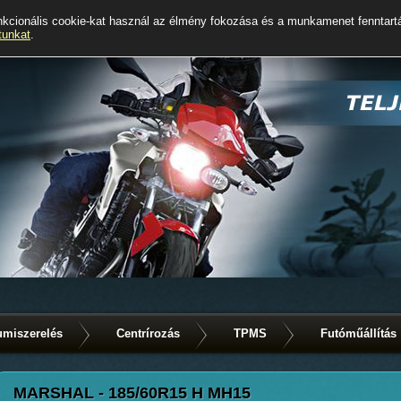
kcionális cookie-kat használ az élmény fokozása és a munkamenet fenntart
tunkat
.
miszerelés
Centrírozás
TPMS
Futóműállítás
MARSHAL - 185/60R15 H MH15