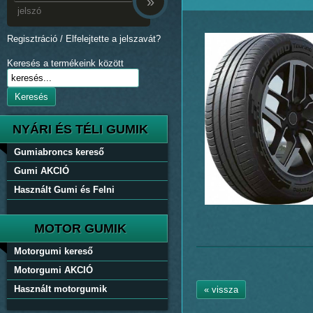
»
Regisztráció
/
Elfelejtette a jelszavát?
Keresés a termékeink között
Keresés
NYÁRI ÉS TÉLI GUMIK
Gumiabroncs kereső
Gumi AKCIÓ
Használt Gumi és Felni
MOTOR GUMIK
Motorgumi kereső
Motorgumi AKCIÓ
Használt motorgumik
« vissza