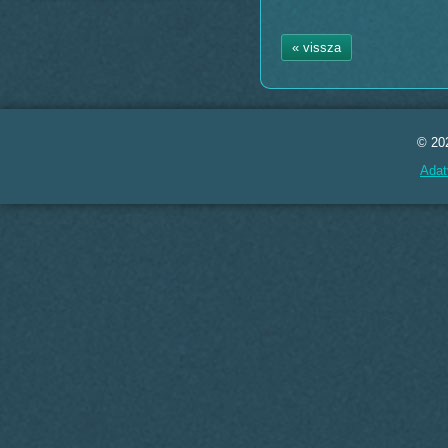
« vissza
© 20
Adat