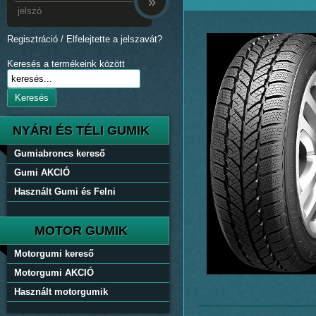
»
Regisztráció
/
Elfelejtette a jelszavát?
Keresés a termékeink között
Keresés
NYÁRI ÉS TÉLI GUMIK
Gumiabroncs kereső
Gumi AKCIÓ
Használt Gumi és Felni
MOTOR GUMIK
Motorgumi kereső
Motorgumi AKCIÓ
Használt motorgumik