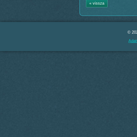
« vissza
© 20
Adat