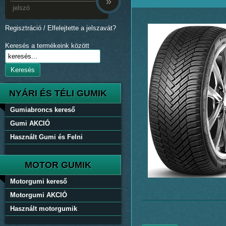
»
Regisztráció
/
Elfelejtette a jelszavát?
Keresés a termékeink között
Keresés
NYÁRI ÉS TÉLI GUMIK
Gumiabroncs kereső
Gumi AKCIÓ
Használt Gumi és Felni
MOTOR GUMIK
Motorgumi kereső
Motorgumi AKCIÓ
Használt motorgumik