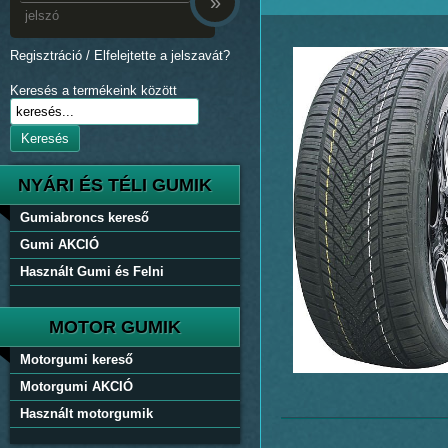
»
Regisztráció
/
Elfelejtette a jelszavát?
Keresés a termékeink között
Keresés
NYÁRI ÉS TÉLI GUMIK
Gumiabroncs kereső
Gumi AKCIÓ
Használt Gumi és Felni
MOTOR GUMIK
Motorgumi kereső
Motorgumi AKCIÓ
Használt motorgumik