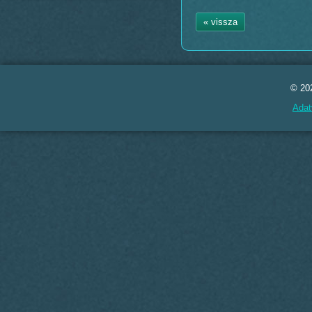
« vissza
© 20
Adat