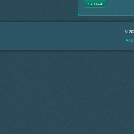
« vissza
© 20
Adat