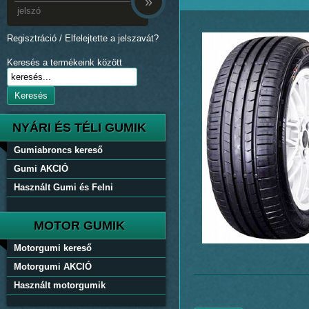
»
Regisztráció
/
Elfelejtette a jelszavát?
Keresés a termékeink között
Keresés
NYÁRI ÉS TÉLI GUMIK
Gumiabroncs kereső
Gumi AKCIÓ
Használt Gumi és Felni
MOTOR GUMIK
Motorgumi kereső
Motorgumi AKCIÓ
Használt motorgumik