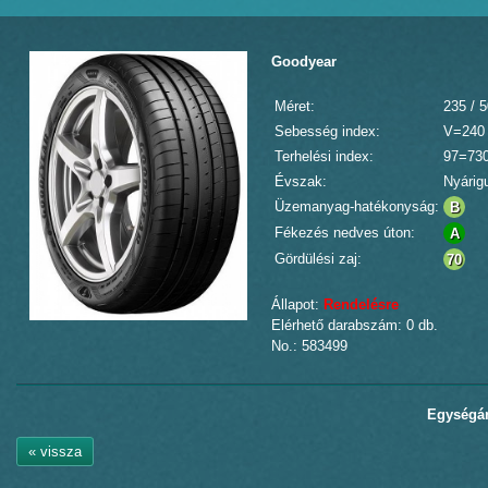
Goodyear
Méret:
235 / 
Sebesség index:
V=240
Terhelési index:
97=73
Évszak:
Nyárig
Üzemanyag-hatékonyság:
B
Fékezés nedves úton:
A
Gördülési zaj:
70
Állapot:
Rendelésre
Elérhető darabszám: 0 db.
No.: 583499
Egységár
« vissza