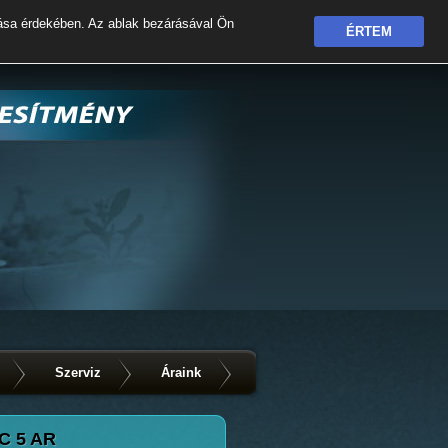
ása érdekében. Az ablak bezárásával Ön
ÉRTEM
Szerviz
Áraink
C 5 AR