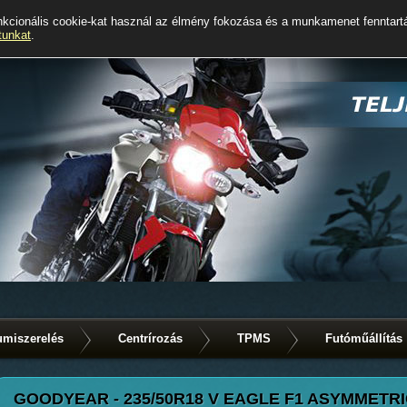
kcionális cookie-kat használ az élmény fokozása és a munkamenet fenntart
tunkat
.
miszerelés
Centrírozás
TPMS
Futóműállítás
GOODYEAR - 235/50R18 V EAGLE F1 ASYMMETRI