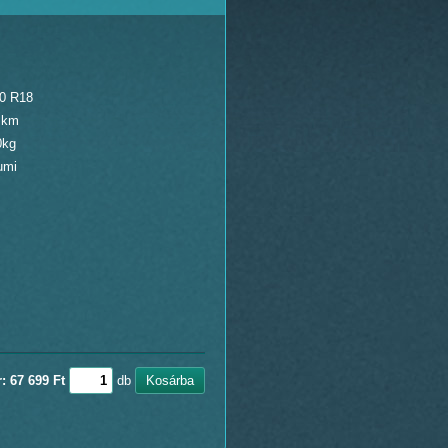
50 R18
 km
0kg
umi
: 67 699 Ft
db
Kosárba