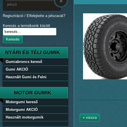
»
Regisztráció
/
Elfelejtette a jelszavát?
Keresés a termékeink között
Keresés
NYÁRI ÉS TÉLI GUMIK
Gumiabroncs kereső
Gumi AKCIÓ
Használt Gumi és Felni
MOTOR GUMIK
Motorgumi kereső
Motorgumi AKCIÓ
Használt motorgumik
« vissza